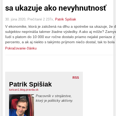
sa ukazuje ako nevyhnutnosť
30. júna 2020, Prečítané 2 237x,
Patrik Spišiak
V ekonomike, ktorá je založená na dlhu a spotrebe sa ukazuje, že ď
subjektov neprináša takmer žiadne výsledky. A ako aj môže? Zamy
ľudí s platom do 10 000 eur ročne dostalo priamo nejaké peniaze 
percento, a ak aj niekto s takýmto príjmom niečo dostal, tak to bola
Pokračovanie článku
RSS
Patrik Spišiak
turican1.blog.pravda.sk
Pracovník v strojárstve,
ktorý je politicky aktívny.