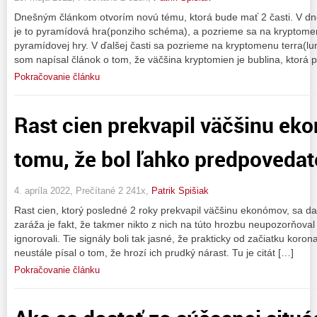
Dnešným článkom otvorím novú tému, ktorá bude mať 2 časti. V dneš
je to pyramídová hra(ponziho schéma), a pozrieme sa na kryptomen
pyramídovej hry. V ďalšej časti sa pozrieme na kryptomenu terra(l
som napísal článok o tom, že väčšina kryptomien je bublina, ktorá 
Pokračovanie článku
Rast cien prekvapil väčšinu ek
tomu, že bol ľahko predpovedat
4. apríla 2022, Prečítané 2 241x,
Patrik Spišiak
Rast cien, ktorý posledné 2 roky prekvapil väčšinu ekonómov, sa d
zaráža je fakt, že takmer nikto z nich na túto hrozbu neupozorňoval
ignorovali. Tie signály boli tak jasné, že prakticky od začiatku koro
neustále písal o tom, že hrozí ich prudký nárast. Tu je citát […]
Pokračovanie článku