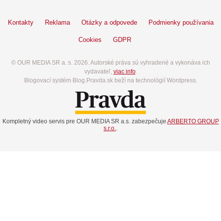
Kontakty
Reklama
Otázky a odpovede
Podmienky používania
Cookies
GDPR
© OUR MEDIA SR a. s. 2026. Autorské práva sú vyhradené a vykonáva ich
vydavateľ,
viac info
.
Blogovací systém Blog.Pravda.sk beží na technológií Wordpress.
Kompletný video servis pre OUR MEDIA SR a.s. zabezpečuje
ARBERTO GROUP
s.r.o.
.