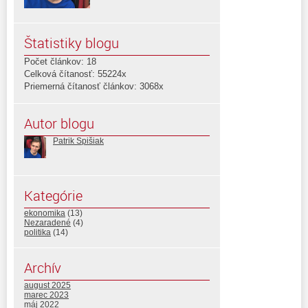
Štatistiky blogu
Počet článkov: 18
Celková čítanosť: 55224x
Priemerná čítanosť článkov: 3068x
Autor blogu
Patrik Spišiak
Kategórie
ekonomika
(13)
Nezaradené
(4)
politika
(14)
Archív
august 2025
marec 2023
máj 2022