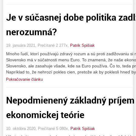
Je v súčasnej dobe politika zad
nerozumná?
19. januára 2021, Prečítané 2 277x,
Patrik Spišiak
Mnoho ľudí, ktorí používajú zdravý rozum a sú proti zadlžovaniu si 
Slovensko má v súčatnosti menu Euro. To znamená, že naše ekonom
Slovensko, ale zasahuje všade, kde sa Euro používa. Čo to, teda
Napríklad to, že nehrozí pokles cien, pretože ak by poklesli hneď b
Pokračovanie článku
Nepodmienený základný príjem
ekonomickej teórie
10. októbra 2020, Prečítané 5 080x,
Patrik Spišiak