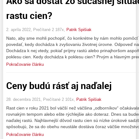
Ako sa dostať zo súčasnej situá
rastu cien?
2. apríla 2022, Prečítané 2 187x,
Patrik Spišiak
Nato, aby sme mohli pochopiť, čo konkrétne by nám mohlo pomôcť v
povedať, kedy dochádza k zvyšovaniu životnej úrovne. Odpoveď na 
Dochádza k nej vtedy, pokiaľ príjmy rastú alebo prinajhoršom aspo
poklesu cien. Kedy dochádza k poklesu cien? Prvým a hlavným pre
Pokračovanie článku
Ceny budú rásť aj naďalej
28. decembra 2021, Prečítané 2 101x,
Patrik Spišiak
Rast cien v roku 2021 bol väčší než väčšina „odborníkov“ očakával
rovnakým tempom alebo ešte rýchlejšie ako doteraz. Dnes sa bu
naďalej rastú. Najhlavnejší dôvod rastu cien sú nízke úrokové sad
spôsobujú, že sa do obehu neustále dostáva čoraz väčšie množstv
Pokračovanie článku