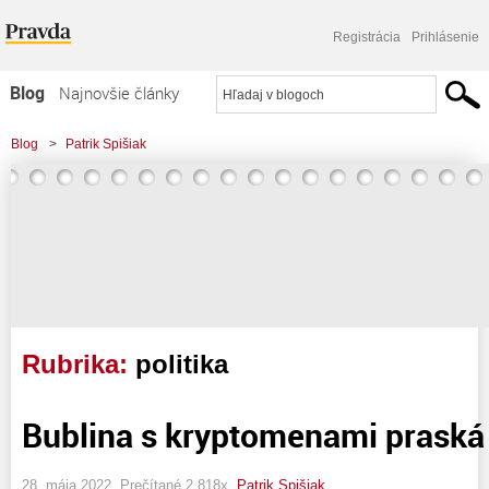
Registrácia
Prihlásenie
Blog
Najnovšie články
Najčítanejšie články
Blog
>
Patrik Spišiak
Najkomentovanejšie články
Zoznam blogov
Komerčné blogy
Rubrika:
politika
Bublina s kryptomenami praská
28. mája 2022, Prečítané 2 818x,
Patrik Spišiak