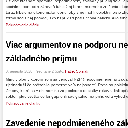
Už viac krát som spomínal nepodmienený základný príjem(ďalej len
sociálnej pomoci a zároveň taktiež aj formu mierneho zníženia eko
teraz hlbšie na ekonomickú teóriu, aby sme mohli objektívnejšie zhodn
formy sociálnej pomoci, ako napríklad potravinové balíčky. Ako fung
Pokračovanie článku
Viac argumentov na podporu 
základného príjmu
3. augusta 2020, Prečítané 2 659x,
Patrik Spišiak
Minulý blog v ktorom som sa venoval NZP (nepodmienenému základ
zjednodušil čo spôsobilo pomerne veľa nejasností. Preto sa pokúsim 
Zmeny, ktoré sa v ekonomike za posledné desiatky rokov udiali spô
sektor, plus všetko čo funguje online/digitálne má príliš veľa výhod o
Pokračovanie článku
Zavedenie nepodmieneného zák