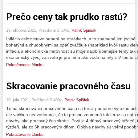
Prečo ceny tak prudko rastú?
19. októbra 2021, Prečítané 3 504x,
Patrik Spišiak
Inflácia celosvetovo naberá na obrátkach, a to znamená len jediné.
bohatými a chudobnými sa opäť zväčšuje (napríklad kvôli rastu cien
inflácia a ekonomická nerovnosť sú moje najobľúbenejšie témy tak
ekonomický vývoj vo svete je pre mňa ako voda na mlyn. V tomto č
Pokračovanie článku
Skracovanie pracovného času
10. júla 2021, Prečítané 2 409x,
Patrik Spišiak
Téma skracovania pracovného času sa teraz pomerne výrazne uchyti
ale väčšina neuvedomuje, čo to presne znamená tak teraz sa nato 
návrhy, ako pracovný čas skrátiť. Prvý je 4 dňový pracovný týždeň,
týždeň, ale zo 6h pracovným dňom. Obidva návrhy sú veľmi podobn
Pokračovanie článku